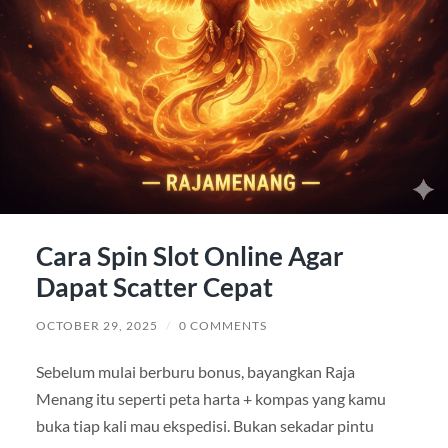
Cara Spin Slot Online Agar
Dapat Scatter Cepat
OCTOBER 29, 2025
/
0 COMMENTS
Sebelum mulai berburu bonus, bayangkan Raja
Menang itu seperti peta harta + kompas yang kamu
buka tiap kali mau ekspedisi. Bukan sekadar pintu