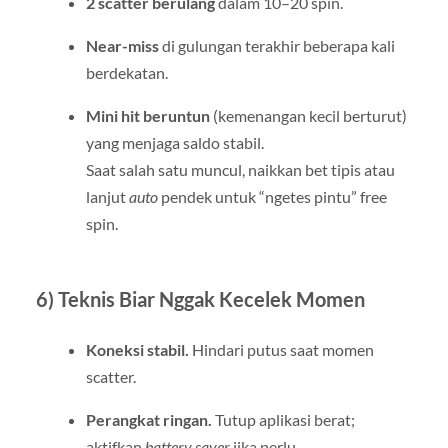
2 scatter berulang
dalam 10–20 spin.
Near-miss
di gulungan terakhir beberapa kali
berdekatan.
Mini hit beruntun
(kemenangan kecil berturut)
yang menjaga saldo stabil.
Saat salah satu muncul, naikkan bet tipis atau
lanjut
auto
pendek untuk “ngetes pintu” free
spin.
6) Teknis Biar Nggak Kecelek Momen
Koneksi stabil.
Hindari putus saat momen
scatter.
Perangkat ringan.
Tutup aplikasi berat;
aktifkan
battery saver
jika perlu.