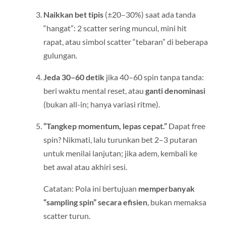
Naikkan bet tipis
(±20–30%) saat ada tanda
“hangat”: 2 scatter sering muncul, mini hit
rapat, atau simbol scatter “tebaran” di beberapa
gulungan.
Jeda 30–60 detik
jika 40–60 spin tanpa tanda:
beri waktu mental reset, atau
ganti denominasi
(bukan all-in; hanya variasi ritme).
“Tangkep momentum, lepas cepat.”
Dapat free
spin? Nikmati, lalu turunkan bet 2–3 putaran
untuk menilai lanjutan; jika adem, kembali ke
bet awal atau akhiri sesi.
Catatan: Pola ini bertujuan
memperbanyak
“sampling spin” secara efisien
, bukan memaksa
scatter turun.