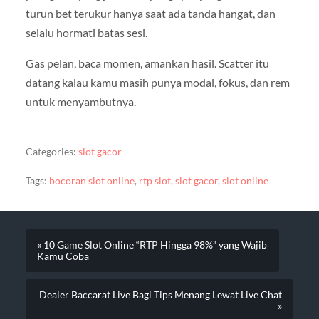
turun bet terukur hanya saat ada tanda hangat, dan
selalu hormati batas sesi.
Gas pelan, baca momen, amankan hasil. Scatter itu
datang kalau kamu masih punya modal, fokus, dan rem
untuk menyambutnya.
Categories:
slot gacor
Tags:
bocoran slot online
,
rtp slot
,
slot gacor
,
slot online
« 10 Game Slot Online “RTP Hingga 98%” yang Wajib
Kamu Coba
Dealer Baccarat Live Bagi Tips Menang Lewat Live Chat
»